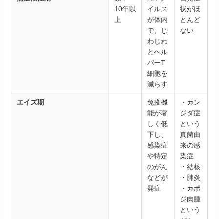
10年以
イルス
状がほ
上
が体内
とんど
で、じ
ない
わじわ
とヘル
パーT
細胞を
減らす
エイズ期
免疫機
・カン
能が著
ジダ症
しく低
という
下し、
真菌由
感染症
来の感
や特定
染症
のがん
・結核
などが
・肺炎
発症
・カポ
ジ肉腫
という