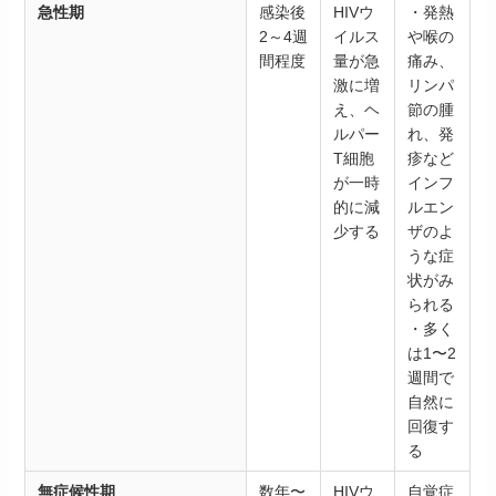
急性期
感染後
HIVウ
・発熱
2～4週
イルス
や喉の
間程度
量が急
痛み、
激に増
リンパ
え、ヘ
節の腫
ルパー
れ、発
T細胞
疹など
が一時
インフ
的に減
ルエン
少する
ザのよ
うな症
状がみ
られる
・多く
は1〜2
週間で
自然に
回復す
る
無症候性期
数年〜
HIVウ
自覚症