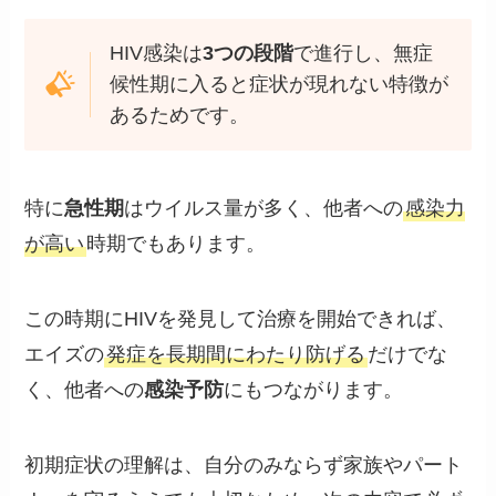
HIV感染は
3つの段階
で進行し、無症
候性期に入ると症状が現れない特徴が
あるためです。
特に
急性期
はウイルス量が多く、他者への
感染力
が高い
時期でもあります。
この時期にHIVを発見して治療を開始できれば、
エイズの
発症を長期間にわたり防げる
だけでな
く、他者への
感染予防
にもつながります。
初期症状の理解は、自分のみならず家族やパート