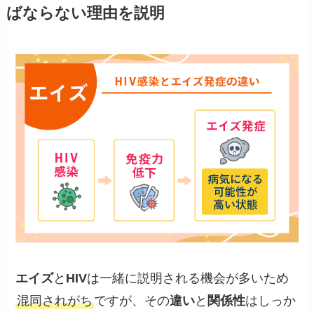
ばならない理由を説明
エイズ
と
HIV
は一緒に説明される機会が多いため
混同されがち
ですが、その
違い
と
関係性
はしっか