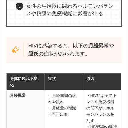
女性の生殖器に関わるホルモンバラン
スや粘膜の免疫機能に影響が出る
HIVに感染すると、以下の
月経異常
や
膣炎
の症状がみられます。
身体に現れる変
症状
原因
化
月経異常
・月経周期の遅
・HIVによるスト
れや乱れ
レスや免疫機能
・月経量の増減
の低下が、ホル
・不正出血
モンバランスを
乱す。
・HIV感染の進行