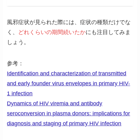
風邪症状が見られた際には、症状の種類だけでな
く、
どれくらいの期間続いたか
にも注目してみま
しょう。
参考：
Identification and characterization of transmitted
and early founder virus envelopes in primary HIV-
1 infection
Dynamics of HIV viremia and antibody
seroconversion in plasma donors: implications for
diagnosis and staging of primary HIV infection